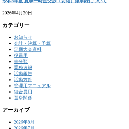
令和8年度 夏季一時金交渉（妥結）議事録について
2026年4月20日
カテゴリー
お知らせ
会計・決算・予算
定期大会資料
役員用
未分類
業務速報
活動報告
活動方針
管理用マニュアル
組合員用
選挙関係
アーカイブ
2026年8月
2026年7月