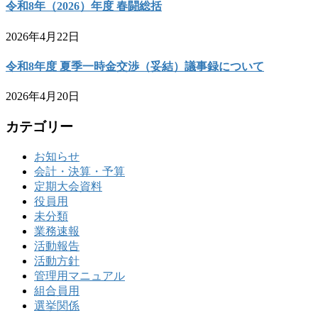
令和8年（2026）年度 春闘総括
2026年4月22日
令和8年度 夏季一時金交渉（妥結）議事録について
2026年4月20日
カテゴリー
お知らせ
会計・決算・予算
定期大会資料
役員用
未分類
業務速報
活動報告
活動方針
管理用マニュアル
組合員用
選挙関係