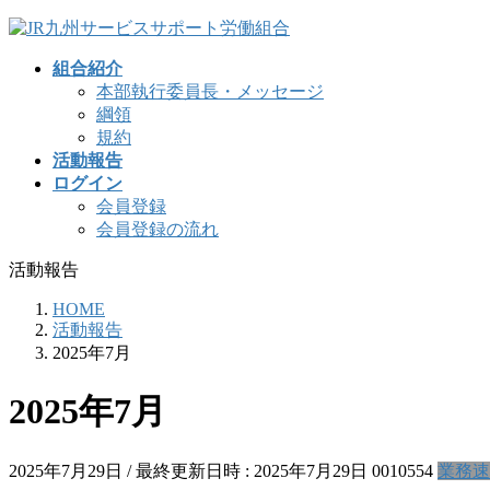
コ
ナ
ン
ビ
組合紹介
テ
ゲ
本部執行委員長・メッセージ
ン
ー
綱領
ツ
シ
規約
へ
ョ
活動報告
ス
ン
ログイン
キ
に
会員登録
ッ
移
会員登録の流れ
プ
動
活動報告
HOME
活動報告
2025年7月
2025年7月
2025年7月29日
/ 最終更新日時 :
2025年7月29日
0010554
業務速