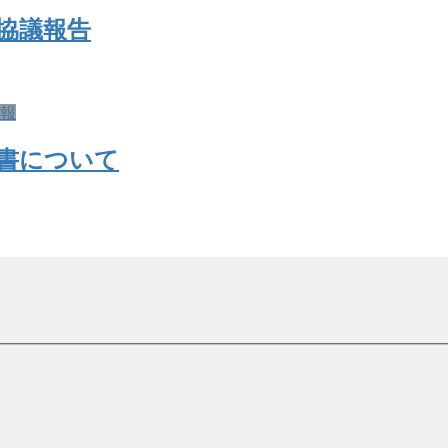
協議報告
報
書について