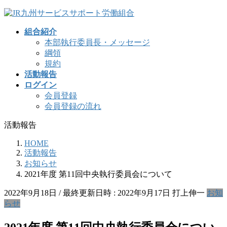
コ
ナ
ン
ビ
組合紹介
テ
ゲ
本部執行委員長・メッセージ
ン
ー
綱領
ツ
シ
規約
へ
ョ
活動報告
ス
ン
ログイン
キ
に
会員登録
ッ
移
会員登録の流れ
プ
動
活動報告
HOME
活動報告
お知らせ
2021年度 第11回中央執行委員会について
2022年9月18日
/ 最終更新日時 :
2022年9月17日
打上伸一
お知
らせ