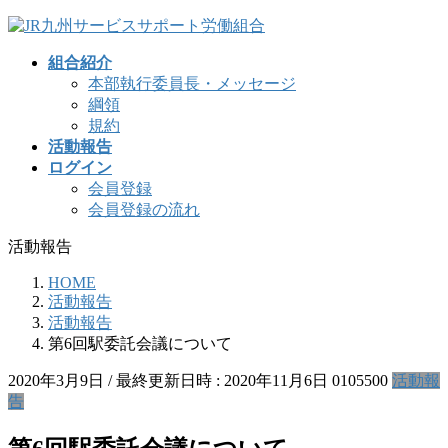
コ
ナ
ン
ビ
組合紹介
テ
ゲ
本部執行委員長・メッセージ
ン
ー
綱領
ツ
シ
規約
へ
ョ
活動報告
ス
ン
ログイン
キ
に
会員登録
ッ
移
会員登録の流れ
プ
動
活動報告
HOME
活動報告
活動報告
第6回駅委託会議について
2020年3月9日
/ 最終更新日時 :
2020年11月6日
0105500
活動報
告