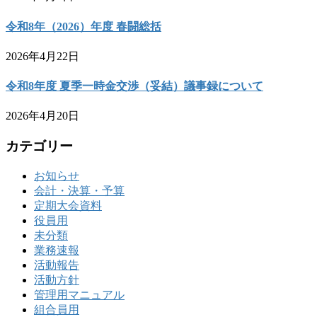
令和8年（2026）年度 春闘総括
2026年4月22日
令和8年度 夏季一時金交渉（妥結）議事録について
2026年4月20日
カテゴリー
お知らせ
会計・決算・予算
定期大会資料
役員用
未分類
業務速報
活動報告
活動方針
管理用マニュアル
組合員用