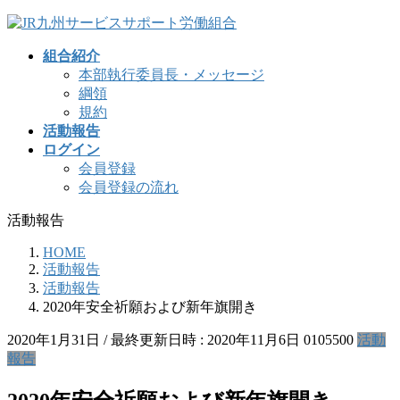
コ
ナ
ン
ビ
組合紹介
テ
ゲ
本部執行委員長・メッセージ
ン
ー
綱領
ツ
シ
規約
へ
ョ
活動報告
ス
ン
ログイン
キ
に
会員登録
ッ
移
会員登録の流れ
プ
動
活動報告
HOME
活動報告
活動報告
2020年安全祈願および新年旗開き
2020年1月31日
/ 最終更新日時 :
2020年11月6日
0105500
活動
報告