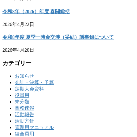
令和8年（2026）年度 春闘総括
2026年4月22日
令和8年度 夏季一時金交渉（妥結）議事録について
2026年4月20日
カテゴリー
お知らせ
会計・決算・予算
定期大会資料
役員用
未分類
業務速報
活動報告
活動方針
管理用マニュアル
組合員用